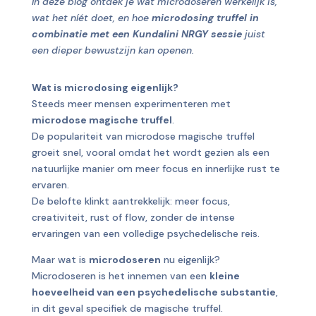
In deze blog ontdek je wat microdoseren werkelijk is,
wat het níét doet, en hoe
microdosing truffel in
combinatie met een Kundalini NRGY sessie
juist
een dieper bewustzijn kan openen.
Wat is microdosing eigenlijk?
Steeds meer mensen experimenteren met
microdose magische truffel
.
De populariteit van microdose magische truffel
groeit snel, vooral omdat het wordt gezien als een
natuurlijke manier om meer focus en innerlijke rust te
ervaren.
De belofte klinkt aantrekkelijk: meer focus,
creativiteit, rust of flow, zonder de intense
ervaringen van een volledige psychedelische reis.
Maar wat is
microdoseren
nu eigenlijk?
Microdoseren is het innemen van een
kleine
hoeveelheid van een psychedelische substantie
,
in dit geval specifiek de magische truffel.