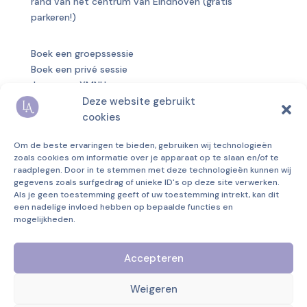
rand van het centrum van Eindhoven (gratis
parkeren!)
Boek een groepssessie
Boek een privé sessie
Jaargroep YMNU
Deze website gebruikt
Over mij
cookies
Blog
Om de beste ervaringen te bieden, gebruiken wij technologieën
Privacyverklaring
zoals cookies om informatie over je apparaat op te slaan en/of te
Algemene voorwaarden
raadplegen. Door in te stemmen met deze technologieën kunnen wij
gegevens zoals surfgedrag of unieke ID's op deze site verwerken.
Disclaimer
Als je geen toestemming geeft of uw toestemming intrekt, kan dit
KvK
69829233
een nadelige invloed hebben op bepaalde functies en
BTW
NL001694533B04
mogelijkheden.
Marconilaan 4A
Accepteren
5621 AA Eindhoven
Whatsapp:
0658016551
Weigeren
info@lonnekeaerts.nl