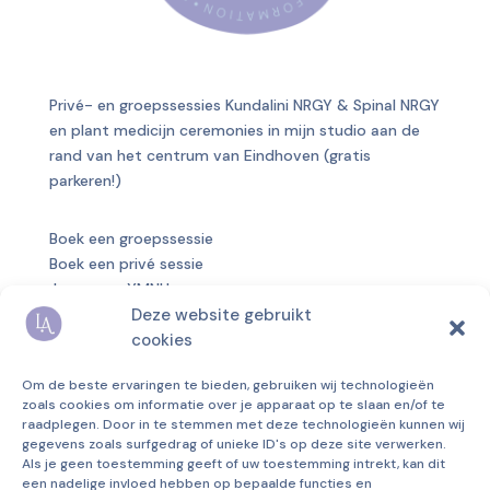
Privé- en groepssessies Kundalini NRGY & Spinal NRGY
en plant medicijn ceremonies in mijn studio aan de
rand van het centrum van Eindhoven (gratis
parkeren!)
Boek een groepssessie
Boek een privé sessie
Jaargroep YMNU
Deze website gebruikt
Over mij
cookies
Blog
Om de beste ervaringen te bieden, gebruiken wij technologieën
Privacyverklaring
zoals cookies om informatie over je apparaat op te slaan en/of te
Algemene voorwaarden
raadplegen. Door in te stemmen met deze technologieën kunnen wij
gegevens zoals surfgedrag of unieke ID's op deze site verwerken.
Disclaimer
Als je geen toestemming geeft of uw toestemming intrekt, kan dit
KvK
69829233
een nadelige invloed hebben op bepaalde functies en