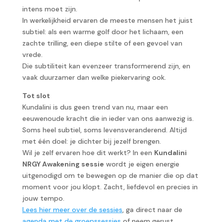
intens moet zijn.
In werkelijkheid ervaren de meeste mensen het juist
subtiel: als een warme golf door het lichaam, een
zachte trilling, een diepe stilte of een gevoel van
vrede.
Die subtiliteit kan evenzeer transformerend zijn, en
vaak duurzamer dan welke piekervaring ook.
Tot slot
Kundalini is dus geen trend van nu, maar een
eeuwenoude kracht die in ieder van ons aanwezig is.
Soms heel subtiel, soms levensveranderend. Altijd
met één doel: je dichter bij jezelf brengen.
Wil je zelf ervaren hoe dit werkt? In een
Kundalini
NRGY Awakening sessie
wordt je eigen energie
uitgenodigd om te bewegen op de manier die op dat
moment voor jou klopt. Zacht, liefdevol en precies in
jouw tempo.
Lees hier meer over de sessies
, ga direct naar de
agenda met de groepssessies
of neem gerust