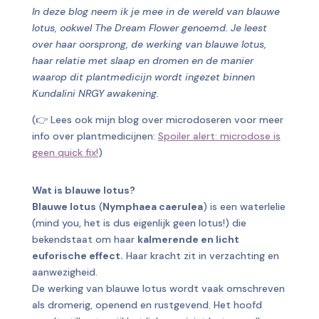
In deze blog neem ik je mee in de wereld van blauwe
lotus, ookwel The Dream Flower genoemd. Je leest
over haar oorsprong, de werking van blauwe lotus,
haar relatie met slaap en dromen en de manier
waarop dit plantmedicijn wordt ingezet binnen
Kundalini NRGY awakening.
(👉 Lees ook mijn blog over microdoseren voor meer
info over plantmedicijnen:
Spoiler alert: microdose is
geen quick fix!
)
Wat is blauwe lotus?
Blauwe lotus
(
Nymphaea caerulea
) is een waterlelie
(mind you, het is dus eigenlijk geen lotus!) die
bekendstaat om haar
kalmerende en licht
euforische effect
.
Haar kracht zit in verzachting en
aanwezigheid.
De werking van blauwe lotus wordt vaak omschreven
als dromerig, openend en rustgevend. Het hoofd