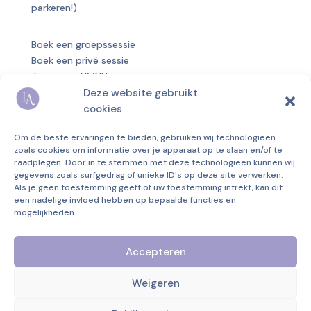
parkeren!)
Boek een groepssessie
Boek een privé sessie
Jaargroep YMNU
Deze website gebruikt
Over mij
cookies
Blog
Om de beste ervaringen te bieden, gebruiken wij technologieën
Privacyverklaring
zoals cookies om informatie over je apparaat op te slaan en/of te
Algemene voorwaarden
raadplegen. Door in te stemmen met deze technologieën kunnen wij
gegevens zoals surfgedrag of unieke ID's op deze site verwerken.
Disclaimer
Als je geen toestemming geeft of uw toestemming intrekt, kan dit
KvK
69829233
een nadelige invloed hebben op bepaalde functies en
BTW
NL001694533B04
mogelijkheden.
Marconilaan 4A
Accepteren
5621 AA Eindhoven
Whatsapp:
0658016551
Weigeren
info@lonnekeaerts.nl
Instagram