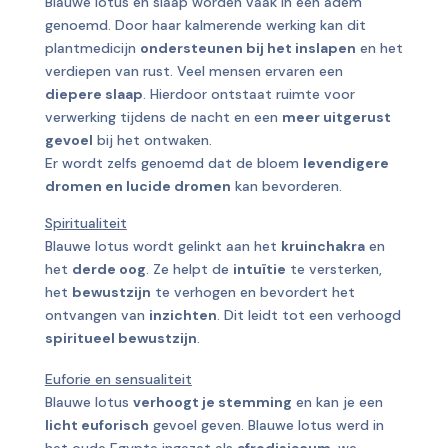
Blauwe lotus en slaap worden vaak in één adem
genoemd. Door haar kalmerende werking kan dit
plantmedicijn
ondersteunen bij het inslapen
en het
verdiepen van rust. Veel mensen ervaren een
diepere slaap
. Hierdoor ontstaat ruimte voor
verwerking tijdens de nacht en een
meer uitgerust
gevoel
bij het ontwaken.
Er wordt zelfs genoemd dat de bloem
levendigere
dromen en lucide dromen
kan bevorderen.
Spiritualiteit
Blauwe lotus wordt gelinkt aan het
kruinchakra
en
het
derde oog
.
Ze helpt de
intuïtie
te versterken,
het
bewustzijn
te verhogen en bevordert het
ontvangen van
inzichten
. Dit leidt tot een verhoogd
spiritueel bewustzijn
.
Euforie en sensualiteit
Blauwe lotus
verhoogt je stemming
en kan je een
licht euforisch
gevoel geven. Blauwe lotus werd in