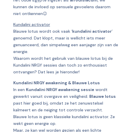
het oude Egypte ingezet als
afrodisiacum
, we
kunnen de invloed op sensuele gevoelens daarom
niet ontkennen😉
Kundalini activator
Blauwe lotus wordt ook vaak ‘
kundalini activator
’
genoemd. Dat klopt, maar is wellicht iets meer
genuanceerd, dan simpelweg een aanjager zijn van de
energie.
Waarom wordt het gebruik van blauwe lotus bij de
Kundalini NRGY sessies dan toch zo enthousiast
ontvangen? Dat lees je hieronder!
Kundalini NRGY awakening & Blauwe Lotus
In een
Kundalini NRGY awakening sessie
wordt
gewerkt vanuit overgave en veiligheid.
Blauwe lotus
past hier goed bij, omdat ze het zenuwstelsel
kalmeert en de neiging tot controle verzacht.
Blauwe lotus is geen klassieke kundalini activator. Ze
wekt geen energie op.
Maar, ze kan wel worden gezien als een lichte